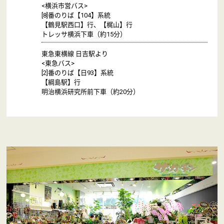
<横浜市営バス>
[8]番のりば【104】系統
【鶴見駅西口】行、【梶山】行
トレッサ横浜下車（約15分）
東急東横線 日吉駅より
<東急バス>
[2]番のりば【日93】系統
【綱島駅】行
明治横浜研究所前下車（約20分）