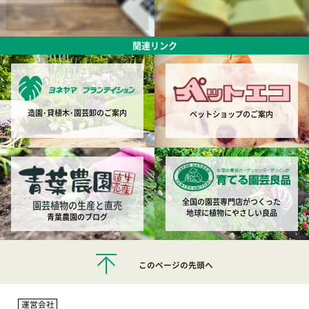
関連リンク
造園･貸植木･園芸卸のご案内
ペットショップのご案内
全国の園芸専門店がつくった
園芸植物の生産と直売
地球に植物にやさしい良品
青葉農園のブログ
このページの先頭へ
運営会社