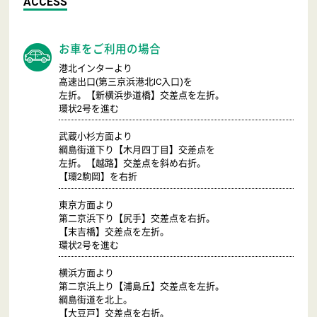
ACCESS
お車をご利用の場合
港北インターより
高速出口(第三京浜港北IC入口)を
左折。【新横浜歩道橋】交差点を左折。
環状2号を進む
武蔵小杉方面より
綱島街道下り【木月四丁目】交差点を
左折。【越路】交差点を斜め右折。
【環2駒岡】を右折
東京方面より
第二京浜下り【尻手】交差点を右折。
【末吉橋】交差点を左折。
環状2号を進む
横浜方面より
第二京浜上り【浦島丘】交差点を左折。
綱島街道を北上。
【大豆戸】交差点を右折。