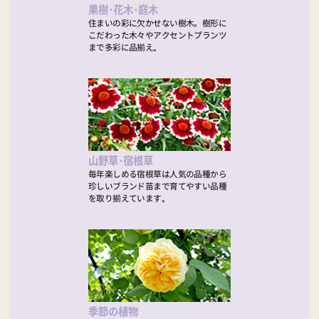
果樹･花木･庭木
住まいの彩に欠かせない樹木。樹形に
こだわった木々やアクセントプランツ
まで多彩に品揃え｡
山野草･宿根草
毎年楽しめる宿根草は人気の品種から
珍しいブランド苗まで育てやすい品種
を取り揃えています｡
季節の植物