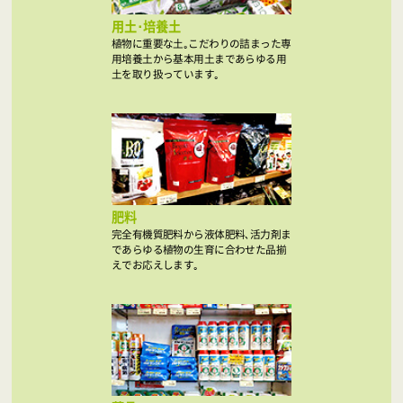
用土･培養土
植物に重要な土｡こだわりの詰まった専
用培養土から基本用土まであらゆる用
土を取り扱っています｡
肥料
完全有機質肥料から液体肥料､活力剤ま
であらゆる植物の生育に合わせた品揃
えでお応えします｡